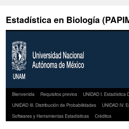
Ir
al
Estadística en Biología (PAP
contenido
Bienvenida
Requisitos previos
UNIDAD I. Estadística 
UNIDAD III. Distribución de Probabilidades
UNIDAD IV. Es
Softwares y Herramientas Estadísticas
Créditos