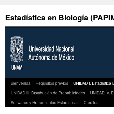
Ir
al
Estadística en Biología (PAP
contenido
Bienvenida
Requisitos previos
UNIDAD I. Estadística 
UNIDAD III. Distribución de Probabilidades
UNIDAD IV. Es
Softwares y Herramientas Estadísticas
Créditos