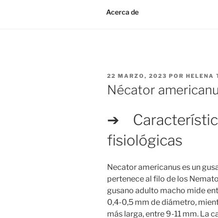
Acerca de
PUBLICADO
22 MARZO, 2023
POR
HELENA 
EN
Nécator american
➔ Característic
fisiológicas
Necator americanus es un gusan
pertenece al filo de los Nemato
gusano adulto macho mide entr
0,4-0,5 mm de diámetro, mient
más larga, entre 9-11 mm. La ca