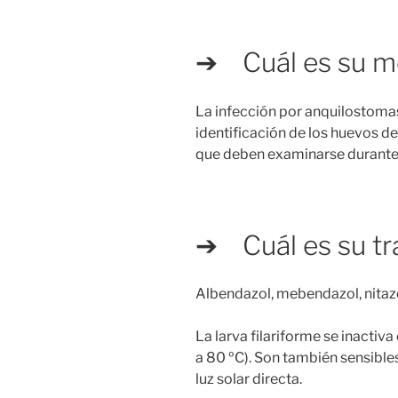
➔ Cuál es su m
La infección por anquilostoma
identificación de los huevos d
que deben examinarse durante l
➔ Cuál es su tr
Albendazol, mebendazol, nitaz
La larva filariforme se inactiv
a 80 ºC). Son también sensibles
luz solar directa.