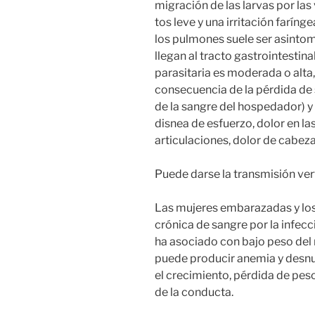
migración de las larvas por las
tos leve y una irritación faríng
los pulmones suele ser asintom
llegan al tracto gastrointestinal
parasitaria es moderada o alta
consecuencia de la pérdida de 
de la sangre del hospedador) y
disnea de esfuerzo, dolor en la
articulaciones, dolor de cabeza 
Puede darse la transmisión vert
Las mujeres embarazadas y los
crónica de sangre por la infecc
ha asociado con bajo peso del 
puede producir anemia y desnut
el crecimiento, pérdida de peso
de la conducta.