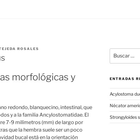
TEJEDA ROSALES
Buscar
us
por:
as morfológicas y
ENTRADAS R
Acylostoma du
Nécator ameri
o redondo, blanquecino, intestinal, que
dos y a la familia Ancylostomatidae. El
Strongyloides s
e 7-9 milímetros (mm) de largo por
ras que la hembra suele ser un poco
vidad bucal está en la orientación