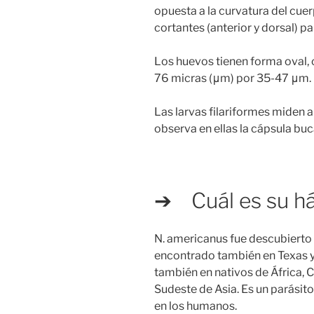
opuesta a la curvatura del cue
cortantes (anterior y dorsal) p
Los huevos tienen forma oval, 
76 micras (μm) por 35-47 μm.
Las larvas filariformes miden 
observa en ellas la cápsula buc
➔ Cuál es su há
N. americanus fue descubierto 
encontrado también en Texas y 
también en nativos de África, Chi
Sudeste de Asia. Es un parásito
en los humanos.