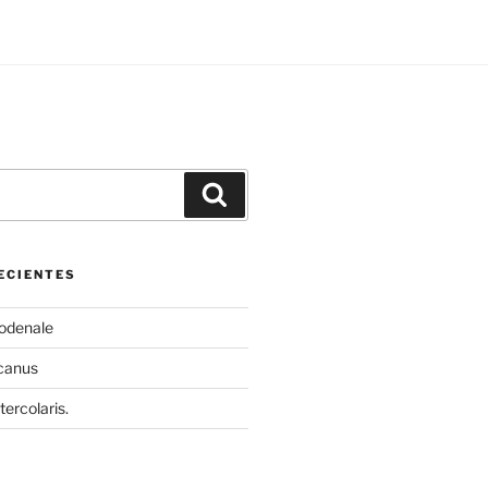
Buscar
ECIENTES
odenale
canus
tercolaris.