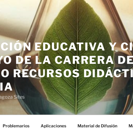
CIÓN EDUCATIVA Y C
O DE LA CARRERA DE 
O RECURSOS DIDÁCT
IA
agoza Sites
Problemarios
Aplicaciones
Material de Difusión
Ma