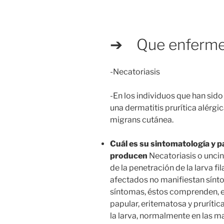
➔ Que enferme
-Necatoriasis
-En los individuos que han sid
una dermatitis prurítica alérgic
migrans cutánea.
Cuál es su sintomatología y p
producen
Necatoriasis o unci
de la penetración de la larva fi
afectados no manifiestan sínto
síntomas, éstos comprenden, 
papular, eritematosa y prurític
la larva, normalmente en las ma