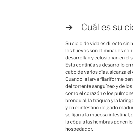
➔ Cuál es su cic
Su ciclo de vida es directo si
los huevos son eliminados con 
desarrollan y eclosionan en el s
Esta continúa su desarrollo en e
cabo de varios días, alcanza el 
Cuando la larva filariforme pen
del torrente sanguíneo y de los
como el corazón o los pulmone
bronquial, la tráquea y la laring
y en el intestino delgado madur
se fijan a la mucosa intestinal
la cópula las hembras ponen lo
hospedador.