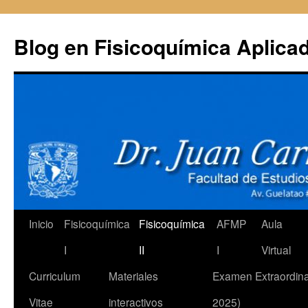
Ir
al
Blog en Fisicoquímica Aplica
contenido
Inicio
Fisicoquímica
Fisicoquímica
AFMP
Aula
I
II
I
Virtual
Curriculum
Materiales
Examen Extraordina
Vitae
interactivos
2025)