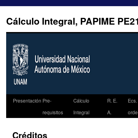
Ir
al
Cálculo Integral, PAPIME PE2
contenido
Presentación
Pre-
Cálculo
R. E.
Ecs.
requisitos
Integral
A.
orde
Créditos