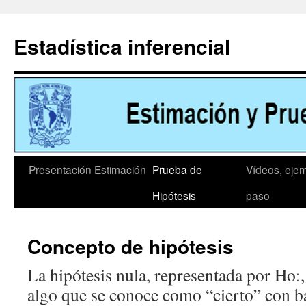
Ir
al
Estadística inferencial
contenido
Presentación
Estimación
Prueba de
Vídeos, eje
Hipótesis
paso
Concepto de hipótesis
La hipótesis nula, representada por Ho:,
algo que se conoce como “cierto” con b