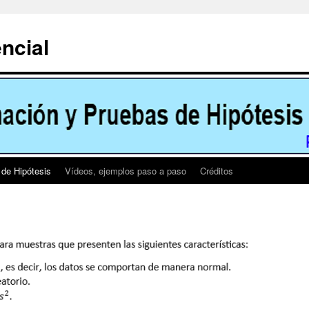
encial
 de Hipótesis
Vídeos, ejemplos paso a paso
Créditos