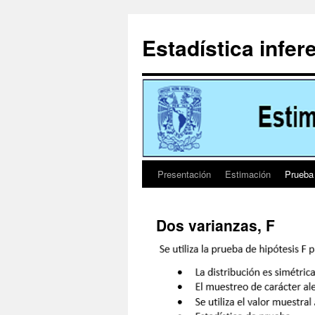
Ir
al
Estadística infer
contenido
Presentación
Estimación
Prueba
Dos varianzas, F