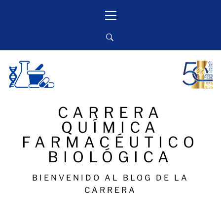
Ir
Menú
al
Primario
contenido
CARRERA
QUÍMICA
FARMACÉUTICO
BIOLÓGICA
BIENVENIDO AL BLOG DE LA
CARRERA