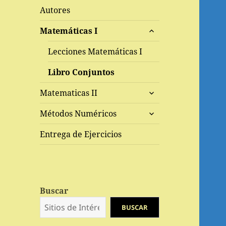
Autores
expande
Matemáticas I
el
menú
Lecciones Matemáticas I
inferior
Libro Conjuntos
expande
Matematicas II
el
expande
menú
Métodos Numéricos
el
inferior
menú
Entrega de Ejercicios
inferior
Buscar
BUSCAR