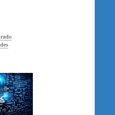
Grado
ades