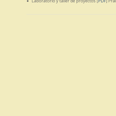
Laboratorio y taller de proyectos [
PDF
] Prá