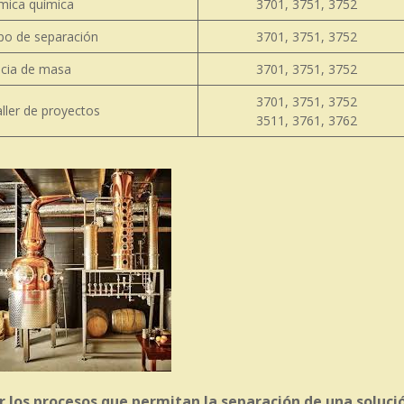
mica química
3701, 3751, 3752
po de separación
3701, 3751, 3752
ncia de masa
3701, 3751, 3752
3701, 3751, 3752
aller de proyectos
3511, 3761, 3762
r los procesos que permitan la separación de una soluci