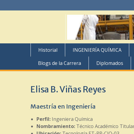
Skip
to
content
Historial
INGENIERÍA QUÍMICA
Blogs de la Carrera
Diplomados
Elisa B. Viñas Reyes
Maestría en Ingeniería
Perfil:
Ingeniera Química
Nombramiento:
Técnico Académico Titular
Ubicación:
Tecnología ET-PP-CIQ-03