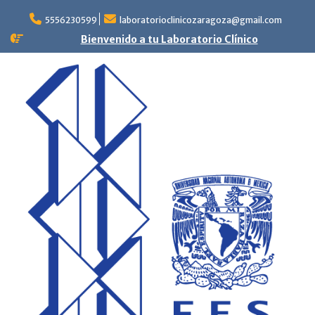
Skip
to
5556230599
laboratorioclinicozaragoza@gmail.com
content
Bienvenido a tu Laboratorio Clínico