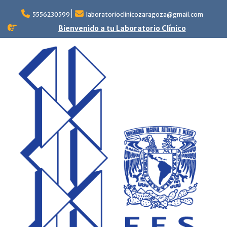
Skip
to
5556230599
laboratorioclinicozaragoza@gmail.com
content
Bienvenido a tu Laboratorio Clínico