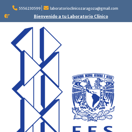
Skip
to
5556230599
laboratorioclinicozaragoza@gmail.com
content
Bienvenido a tu Laboratorio Clínico