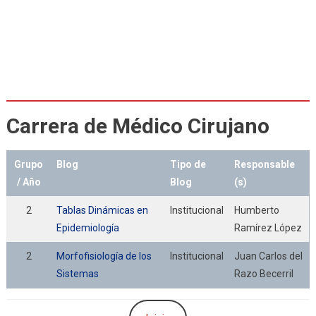
Carrera de Médico Cirujano
Grupo
Blog
Tipo de
Responsable
/ Año
Blog
(s)
2
Tablas Dinámicas en
Institucional
Humberto
Epidemiología
Ramírez López
2
Morfofisiología de los
Institucional
Juan Carlos del
Sistemas
Razo Becerril