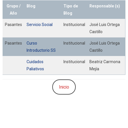
Grupo /
Blog
Tipo de
Responsable (s)
Año
Blog
Pasantes
Servicio Social
Institucional
José Luis Ortega
Castillo
Pasantes
Curso
Institucional
José Luis Ortega
Introductorio SS
Castillo
Cuidados
Institucional
Beatriz Carmona
Paliativos
Mejía
Inicio