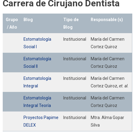
Carrera de Cirujano Dentista
Grupo
Blog
Tipo de
Responsable (s)
/ Año
Blog
Estomatología
Institucional
María del Carmen
Social I
Cortez Quiroz
Estomatología
Institucional
María del Carmen
Social II
Cortez Quiroz
Estomatología
Institucional
María del Carmen
Integral
Cortez Quiroz,
et. al.
Estomatología
Institucional
María del Carmen
Integral Teoría
Cortez Quiroz
Proyectos Papime
Institucional
Mtra. Alma Gopar
DELEX
Silva