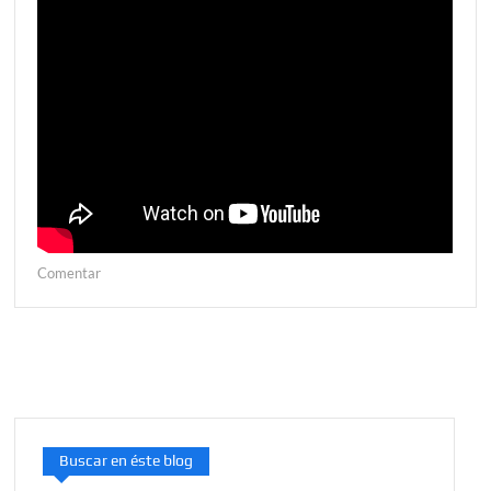
en
Comentar
Curso
Introductorio
al
Servicio
Social
Agosto
2026
Buscar en éste blog
–
Julio