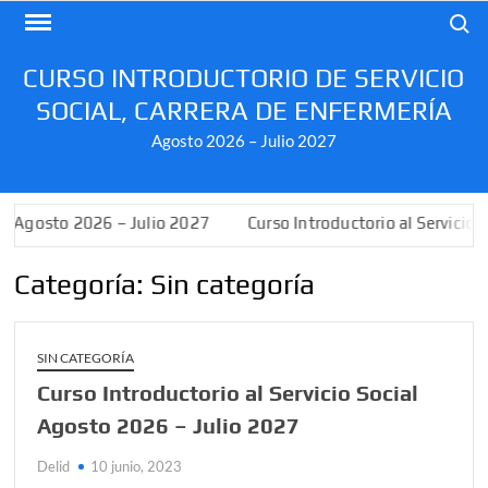
Saltar
Buscar
al
contenido
CURSO INTRODUCTORIO DE SERVICIO
SOCIAL, CARRERA DE ENFERMERÍA
Agosto 2026 – Julio 2027
al Agosto 2026 – Julio 2027
Curso Introductorio al Servicio 
Categoría:
Sin categoría
SIN CATEGORÍA
Curso Introductorio al Servicio Social
Agosto 2026 – Julio 2027
Delid
10 junio, 2023