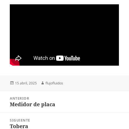
Publicado
Autor
15 abril, 2025
flujofluidos
el
Navegación
ANTERIOR
de
Medidor de placa
Entrada
entradas
anterior:
SIGUIENTE
Tobera
Siguiente