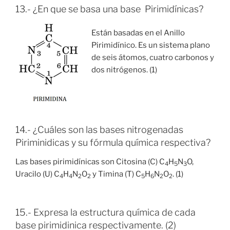
13.- ¿En que se basa una base Pirimidínicas?
Están basadas en el Anillo
Pirimidínico. Es un sistema plano
de seis átomos, cuatro carbonos y
dos nitrógenos. (1)
14.- ¿Cuáles son las bases nitrogenadas
Piriminidicas y su fórmula química respectiva?
Las bases pirimidínicas son Citosina (C) C
H
N
O,
4
5
3
Uracilo (U) C
H
N
O
y Timina (T) C
H
N
O
. (1)
4
4
2
2
5
6
2
2
15.- Expresa la estructura química de cada
base pirimidinica respectivamente. (2)