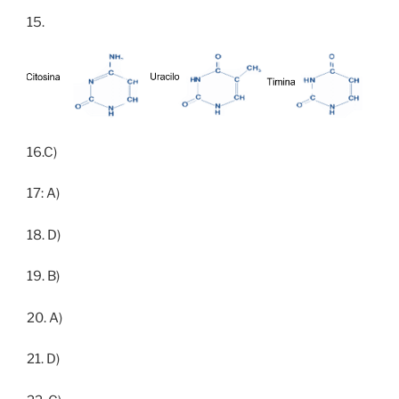
15.
16.C)
17: A)
18. D)
19. B)
20. A)
21. D)