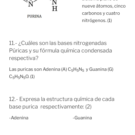
nueve átomos, cinco
carbonos y cuatro
nitrógenos. (1)
11.- ¿Cuáles son las bases nitrogenadas
Púricas y su fórmula química condensada
respectiva?
Las puricas son Adenina (A) C
H
N
y Guanina (G)
5
5
5
C
H
N
O. (1)
5
5
5
12.- Expresa la estructura química de cada
base purica respectivamente: (2)
-Adenina -Guanina